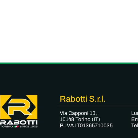
Rabotti S.r.l.
Via Capponi 13,
Lu
10148 Torino (IT)
Em
P. IVA IT01365710035
Te